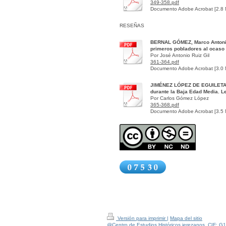
349-358.pdf
Documento Adobe Acrobat [2.8
RESEÑAS
BERNAL GÓMEZ, Marco Antonio y
primeros pobladores al ocaso n
Por José Antonio Ruiz Gil
361-364.pdf
Documento Adobe Acrobat [3.0
JIMÉNEZ LÓPEZ DE EGUILETA, 
durante la Baja Edad Media. L
Por Carlos Gómez López
365-368.pdf
Documento Adobe Acrobat [3.5
Versión para imprimir
|
Mapa del sitio
@Centro de Estudios Históricos jerezanos. CIF: G