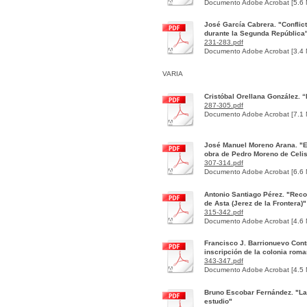
Documento Adobe Acrobat [5.6
José García Cabrera. "Conflict
durante la Segunda República
231-283.pdf
Documento Adobe Acrobat [3.4
VARIA
Cristóbal Orellana González. “
287-305.pdf
Documento Adobe Acrobat [7.1
José Manuel Moreno Arana. "El 
obra de Pedro Moreno de Celis
307-314.pdf
Documento Adobe Acrobat [6.6
Antonio Santiago Pérez. "Reco
de Asta (Jerez de la Frontera)"
315-342.pdf
Documento Adobe Acrobat [4.6
Francisco J. Barrionuevo Cont
inscripción de la colonia rom
343-347.pdf
Documento Adobe Acrobat [4.5
Bruno Escobar Fernández. "La 
estudio"