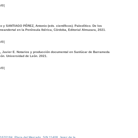
 MB]
 SANTIAGO PÉREZ, Antonio (eds. científicos). Paleolítico. De los
eandertal en la Península Ibérica, Córdoba, Editorial Almuzara, 2021.
 MB]
Javier E. Notarios y producción documental en Sanlúcar de Barrameda
eón. Universidad de León. 2021.
 MB]
11620184. Plaza del Mercado, S/N 11408. Jerez de la