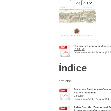
Revista de Historia de Jerez, 
nº 24.pdf
Documento Adobe Acrobat [75.
Índice
ESTUDIOS
Francisco Barrionuevo Contrer
Avance de estudio"
9-69.pdf
Documento Adobe Acrobat [14.
Pablo González Zambrano & Jul
Propuesta urbanística para la