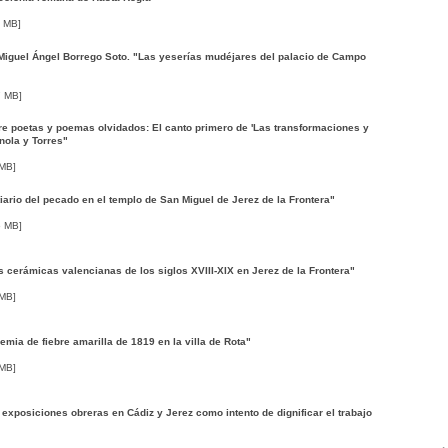
4 MB]
Miguel Ángel Borrego Soto. "Las yeserías mudéjares del palacio de Campo
7 MB]
e poetas y poemas olvidados: El canto primero de 'Las transformaciones y
nola y Torres"
 MB]
ario del pecado en el templo de San Miguel de Jerez de la Frontera"
6 MB]
 cerámicas valencianas de los siglos XVIII-XIX en Jerez de la Frontera"
 MB]
mia de fiebre amarilla de 1819 en la villa de Rota"
 MB]
xposiciones obreras en Cádiz y Jerez como intento de dignificar el trabajo