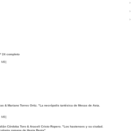
nº 24 completo
9 MB]
as & Mariano Torres Ortiz. "La necrópolis tartésica de Mesas de Asta.
9 MB]
ián Córdoba Toro & Araceli Cristo Ropero. "Los hastenses y su ciudad.
 colonia romana de Hasta Regia"