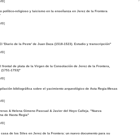
 MB]
o político-religioso y laicismo en la enseñanza en Jerez de la Frontera
"
 MB]
El 'Diario de la Peste' de Juan Daza (1518-1523). Estudio y transcripción"
 MB]
frontal de plata de la Virgen de la Consolación de Jerez de la Frontera,
 (1751-1753)"
 MB]
pilación bibliográfica sobre el yacimiento arqueológico de Asta Regia-Mesas
 MB]
reras & Helena Gimeno Pascual & Javier del Hoyo Calleja. "Nueva
ana de Hasta Regia"
 MB]
casa de los Siles en Jerez de la Frontera: un nuevo documento para su