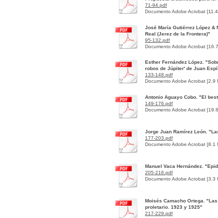
71-94.pdf
Documento Adobe Acrobat [11.
José María Gutiérrez López & 
Real (Jerez de la Frontera)"
95-132.pdf
Documento Adobe Acrobat [16.
Esther Fernández López. "Sobr
robos de Júpiter' de Juan Espí
133-148.pdf
Documento Adobe Acrobat [2.9
Antonio Aguayo Cobo. "El besti
149-176.pdf
Documento Adobe Acrobat [19.
Jorge Juan Ramírez León. "Las
177-203.pdf
Documento Adobe Acrobat [8.1
Manuel Vaca Hernández. "Epide
205-216.pdf
Documento Adobe Acrobat [3.3
Moisés Camacho Ortega. "Las e
proletario. 1923 y 1925"
217-229.pdf